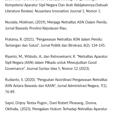
Kompetensi Aparatur Sipil Negara Dan Arah Kebijakannya:(Sebuah
Literature Review). Nusantara Innovation Journal 1, Nomor 1.
Nuraida, Mokhsen, (2019), Menjaga Netralitas ASN Dalam Pemilu.
Jurnal Bawaslu Provinsi Kepulauan Riau.
Pratama, R. (2021). "Pengawasan Netralitas ASN dalam Pemilu:
Tantangan dan Solusi", Jurnal Politik dan Birokrasi, 8(2), 134-145.
Riyanto, M., Widodo, A., dan Retnowinarni, R. “Netralitas Aparatur
Sipil Negara (ASN) dalam Pilkada untuk Mewujudkan Good
Governance”. Journal Syntax Idea 5, Nomor 12 (2023).
Rudianto, S. (2020). "Penguatan Koordinasi Pengawasan Netralitas
ASN Antara Bawaslu dan KASN", Jurnal Administrasi Negara, 7(1),
76-89.
Sapni, Dripsy Teresa Pugon., Dani Robert Pinasang., Donna,
Okthalia., (2023), Penegakan Hukum Terhadap Netralitas Aparatur