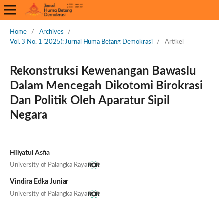
Home
/
Archives
/
Vol. 3 No. 1 (2025): Jurnal Huma Betang Demokrasi
/
Artikel
Rekonstruksi Kewenangan Bawaslu
Dalam Mencegah Dikotomi Birokrasi
Dan Politik Oleh Aparatur Sipil
Negara
Hilyatul Asfia
University of Palangka Raya
Vindira Edka Juniar
University of Palangka Raya