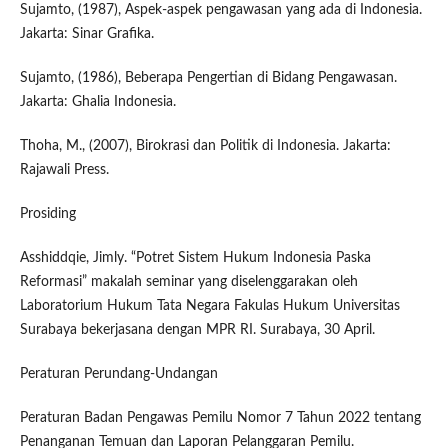
Sujamto, (1987), Aspek-aspek pengawasan yang ada di Indonesia.
Jakarta: Sinar Grafika.
Sujamto, (1986), Beberapa Pengertian di Bidang Pengawasan.
Jakarta: Ghalia Indonesia.
Thoha, M., (2007), Birokrasi dan Politik di Indonesia. Jakarta:
Rajawali Press.
Prosiding
Asshiddqie, Jimly. “Potret Sistem Hukum Indonesia Paska
Reformasi” makalah seminar yang diselenggarakan oleh
Laboratorium Hukum Tata Negara Fakulas Hukum Universitas
Surabaya bekerjasana dengan MPR RI. Surabaya, 30 April.
Peraturan Perundang-Undangan
Peraturan Badan Pengawas Pemilu Nomor 7 Tahun 2022 tentang
Penanganan Temuan dan Laporan Pelanggaran Pemilu.