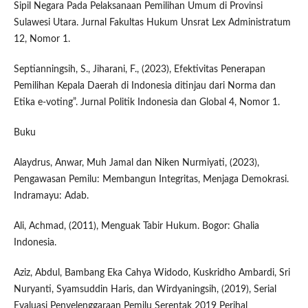
Sipil Negara Pada Pelaksanaan Pemilihan Umum di Provinsi
Sulawesi Utara. Jurnal Fakultas Hukum Unsrat Lex Administratum
12, Nomor 1.
Septianningsih, S., Jiharani, F., (2023), Efektivitas Penerapan
Pemilihan Kepala Daerah di Indonesia ditinjau dari Norma dan
Etika e-voting”. Jurnal Politik Indonesia dan Global 4, Nomor 1.
Buku
Alaydrus, Anwar, Muh Jamal dan Niken Nurmiyati, (2023),
Pengawasan Pemilu: Membangun Integritas, Menjaga Demokrasi.
Indramayu: Adab.
Ali, Achmad, (2011), Menguak Tabir Hukum. Bogor: Ghalia
Indonesia.
Aziz, Abdul, Bambang Eka Cahya Widodo, Kuskridho Ambardi, Sri
Nuryanti, Syamsuddin Haris, dan Wirdyaningsih, (2019), Serial
Evaluasi Penyelenggaraan Pemilu Serentak 2019 Perihal