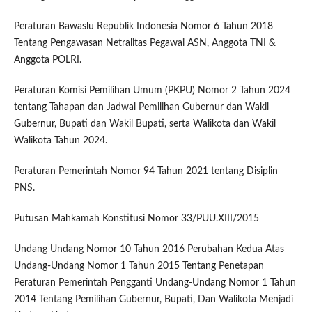
Peraturan Bawaslu Republik Indonesia Nomor 6 Tahun 2018
Tentang Pengawasan Netralitas Pegawai ASN, Anggota TNI &
Anggota POLRI.
Peraturan Komisi Pemilihan Umum (PKPU) Nomor 2 Tahun 2024
tentang Tahapan dan Jadwal Pemilihan Gubernur dan Wakil
Gubernur, Bupati dan Wakil Bupati, serta Walikota dan Wakil
Walikota Tahun 2024.
Peraturan Pemerintah Nomor 94 Tahun 2021 tentang Disiplin
PNS.
Putusan Mahkamah Konstitusi Nomor 33/PUU.XIII/2015
Undang Undang Nomor 10 Tahun 2016 Perubahan Kedua Atas
Undang-Undang Nomor 1 Tahun 2015 Tentang Penetapan
Peraturan Pemerintah Pengganti Undang-Undang Nomor 1 Tahun
2014 Tentang Pemilihan Gubernur, Bupati, Dan Walikota Menjadi