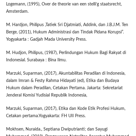
Logemann, (1995), Over de theorie van een stelli’g staatsrecht,
Amsterdam.
M. Hardjon, Philipus ,Tatiek Sri Djatmiati, Addink, dan J.B.J.M. Ten
Berge, (2011), Hukum Administrasi dan Tindak Pidana Korupsi”.
Yogyakarta : Gadjah Mada University Press.
M. Hudjon, Philipus, (1987), Perlindungan Hukum Bagi Rakyat di
Indonesial. Surabaya : Bina Ilmu.
Marzuki, Suparman, (2017), Akuntabilitas Peradilan di Indonesia,
dalam Imran & Festy Rahma Hidayati (ed), Etika dan Budaya
Hukum dalam Peradilan, Cetakan Pertama. Jakarta: Sekretariat
Jenderal Komisi Yudisial Republik Indonesia,
Marzuki, Suparman, (2017), Etika dan Kode Etik Profesi Hukum,
Cetakan pertama.Yogyakarta: FH UII Press.
Mokhsen, Nuraida., Septiana Dwiputrianti; dan Sayugi