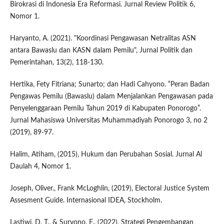
Birokrasi di Indonesia Era Reformasi. Jurnal Review Politik 6,
Nomor 1.
Haryanto, A. (2021). "Koordinasi Pengawasan Netralitas ASN
antara Bawaslu dan KASN dalam Pemilu", Jurnal Politik dan
Pemerintahan, 13(2), 118-130.
Hertika, Fety Fitriana; Sunarto; dan Hadi Cahyono. “Peran Badan
Pengawas Pemilu (Bawaslu) dalam Menjalankan Pengawasan pada
Penyelenggaraan Pemilu Tahun 2019 di Kabupaten Ponorogo”.
Jurnal Mahasiswa Universitas Muhammadiyah Ponorogo 3, no 2
(2019), 89-97.
Halim, Atiham, (2015), Hukum dan Perubahan Sosial. Jurnal Al
Daulah 4, Nomor 1.
Joseph, Oliver., Frank McLoghlin, (2019), Electoral Justice System
Assesment Guide. Internasional IDEA, Stockholm.
Lastiwi, D. T., & Suryono, F., (2022), Strategi Pengembangan