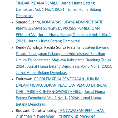
TINDAK PIDANA PEMILU
,
Jurnal Huma Betang
Demokrasi: Vol. 1 No. 1 (2021): Jurnal Huma Betang
Demokrasi
Suanro Suanro,
KOMPARASI UPAYA ADMINISTRATIF
PENYELESAIAN SENGKETA PROSES PEMILU DAN
PEMILIHAN
,
Jurnal Huma Betang Demokrasi: Vol. 1 No. 1
(2021): Jurnal Huma Betang Demokrasi
Rendy Adiwilaga, Paulita Sonya Pratama,
Strategi Bawaslu
Dalam Penanganan Pelanggaran Administrasi Pemilihan
Umum Di Kecamatan Majalaya Kabupaten Bandung Tahun
2024
,
Jurnal Huma Betang Demokrasi: Vol. 3 No. 1 (2025):
Jurnal Huma Betang Demokrasi
Endrawati,
PROBLEMATIKA PENEGAKAN HUKUM
DALAM MEWUJUDKAN KEADILAN PEMILU DITINJAU
DARI PERSPEKTIF PENGAWAS PEMILU
,
Jurnal Huma
Betang Demokrasi: Vol. 2 No. 1 (2024): Jurnal Huma
Betang Demokrasi
Rudyanti Dorotea Tobing,
PENGAWASAN PEMILIHAN
GUBERNUR DAN WAKIL GUBERNUR PROVINSI