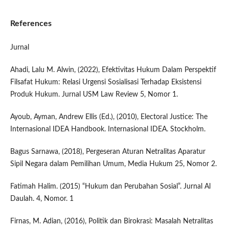
References
Jurnal
Ahadi, Lalu M. Alwin, (2022), Efektivitas Hukum Dalam Perspektif
Filsafat Hukum: Relasi Urgensi Sosialisasi Terhadap Eksistensi
Produk Hukum. Jurnal USM Law Review 5, Nomor 1.
Ayoub, Ayman, Andrew Ellis (Ed.), (2010), Electoral Justice: The
Internasional IDEA Handbook. Internasional IDEA. Stockholm.
Bagus Sarnawa, (2018), Pergeseran Aturan Netralitas Aparatur
Sipil Negara dalam Pemilihan Umum, Media Hukum 25, Nomor 2.
Fatimah Halim. (2015) “Hukum dan Perubahan Sosial”. Jurnal Al
Daulah. 4, Nomor. 1
Firnas, M. Adian, (2016), Politik dan Birokrasi: Masalah Netralitas