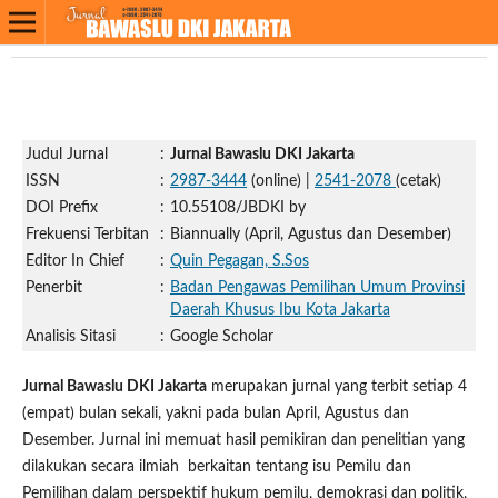
Judul Jurnal
:
Jurnal Bawaslu DKI Jakarta
ISSN
:
2987-3444
(online) |
2541-2078
(cetak)
DOI Prefix
:
10.55108/JBDKI by
Frekuensi Terbitan
:
Biannually (April, Agustus dan Desember)
Editor In Chief
:
Quin Pegagan, S.Sos
Penerbit
:
Badan Pengawas Pemilihan Umum Provinsi
Daerah Khusus Ibu Kota Jakarta
Analisis Sitasi
:
Google Scholar
Jurnal Bawaslu DKI Jakarta
merupakan jurnal yang terbit setiap 4
(empat) bulan sekali, yakni pada bulan April, Agustus dan
Desember. Jurnal ini memuat hasil pemikiran dan penelitian yang
dilakukan secara ilmiah berkaitan tentang isu Pemilu dan
Pemilihan dalam perspektif hukum pemilu, demokrasi dan politik,